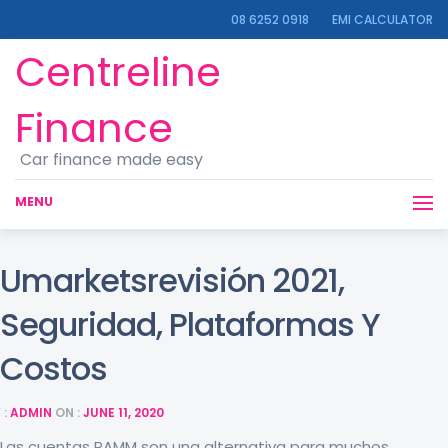
08 6252 0918
EMI CALCULATOR
Centreline
Finance
Car finance made easy
MENU
Umarketsrevisión 2021,
Seguridad, Plataformas Y
Costos
 :
ADMIN
ON :
JUNE 11, 2020
Las cuentas PAMM son una alternativa para muchos