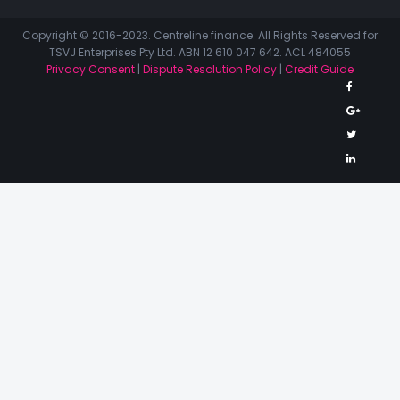
Copyright © 2016-2023. Centreline finance. All Rights Reserved for
TSVJ Enterprises Pty Ltd. ABN 12 610 047 642. ACL 484055
Privacy Consent
|
Dispute Resolution Policy
|
Credit Guide