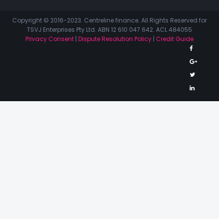
Copyright © 2016-2023. Centreline finance. All Rights Reserved for
TSVJ Enterprises Pty Ltd. ABN 12 610 047 642. ACL 484055
Privacy Consent
|
Dispute Resolution Policy
|
Credit Guide