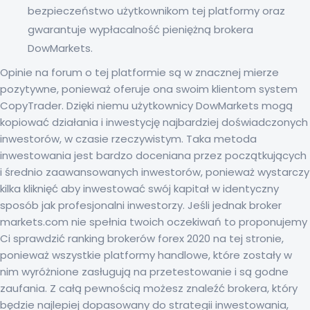
bezpieczeństwo użytkownikom tej platformy oraz
gwarantuje wypłacalność pieniężną brokera
DowMarkets.
Opinie na forum o tej platformie są w znacznej mierze
pozytywne, ponieważ oferuje ona swoim klientom system
CopyTrader. Dzięki niemu użytkownicy DowMarkets mogą
kopiować działania i inwestycję najbardziej doświadczonych
inwestorów, w czasie rzeczywistym. Taka metoda
inwestowania jest bardzo doceniana przez początkujących
i średnio zaawansowanych inwestorów, ponieważ wystarczy
kilka kliknięć aby inwestować swój kapitał w identyczny
sposób jak profesjonalni inwestorzy. Jeśli jednak broker
markets.com nie spełnia twoich oczekiwań to proponujemy
Ci sprawdzić ranking brokerów forex 2020 na tej stronie,
ponieważ wszystkie platformy handlowe, które zostały w
nim wyróżnione zasługują na przetestowanie i są godne
zaufania. Z całą pewnością możesz znaleźć brokera, który
będzie najlepiej dopasowany do strategii inwestowania,