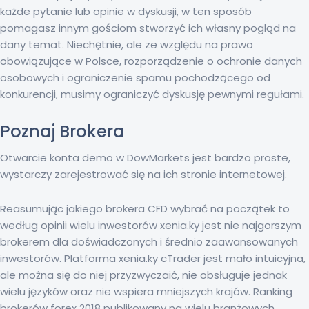
każde pytanie lub opinie w dyskusji, w ten sposób
pomagasz innym gościom stworzyć ich własny pogląd na
dany temat. Niechętnie, ale ze względu na prawo
obowiązujące w Polsce, rozporządzenie o ochronie danych
osobowych i ograniczenie spamu pochodzącego od
konkurencji, musimy ograniczyć dyskusję pewnymi regułami.
Poznaj Brokera
Otwarcie konta demo w DowMarkets jest bardzo proste,
wystarczy zarejestrować się na ich stronie internetowej.
Reasumując jakiego brokera CFD wybrać na początek to
według opinii wielu inwestorów xenia.ky jest nie najgorszym
brokerem dla doświadczonych i średnio zaawansowanych
inwestorów. Platforma xenia.ky cTrader jest mało intuicyjna,
ale można się do niej przyzwyczaić, nie obsługuje jednak
wielu języków oraz nie wspiera mniejszych krajów. Ranking
brokerów forex 2018 publikowany na wielu branżowych