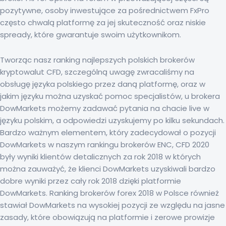
pozytywne, osoby inwestujące za pośrednictwem FxPro
często chwalą platformę za jej skuteczność oraz niskie
spready, które gwarantuje swoim użytkownikom.
Tworząc nasz ranking najlepszych polskich brokerów
kryptowalut CFD, szczególną uwagę zwracaliśmy na
obsługę języka polskiego przez daną platformę, oraz w
jakim języku można uzyskać pomoc specjalistów, u brokera
DowMarkets możemy zadawać pytania na chacie live w
języku polskim, a odpowiedzi uzyskujemy po kilku sekundach.
Bardzo ważnym elementem, który zadecydował o pozycji
DowMarkets w naszym rankingu brokerów ENC, CFD 2020
były wyniki klientów detalicznych za rok 2018 w których
można zauważyć, że klienci DowMarkets uzyskiwali bardzo
dobre wyniki przez cały rok 2018 dzięki platformie
DowMarkets. Ranking brokerów forex 2018 w Polsce również
stawiał DowMarkets na wysokiej pozycji ze względu na jasne
zasady, które obowiązują na platformie i zerowe prowizje