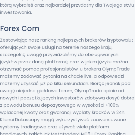
którą wybrałeś oraz najbardziej przydatny dla Twojego stylu
inwestowania.
Forex Com
Zestawiając nasz ranking najlepszych brokerów kryptowalut
oferujących swoje usługi na terenie naszego kraju,
szczególną uwagę przywiązaliśmy do obsługiwanych
języków przez daną platformę, oraz w jakim języku można
otrzymać pomoc profesjonalistów, u brokera OlympTrade
możemy zadawać pytania na chacie live, a odpowiedzi
możemy uzyskać już po kilku sekundach. Biorąc jednak pod
uwagę niejedno giełdowe forum, OlympTrade opinie od
nowych i początkujących inwestorów zdobywa dosyć dobre
z powodu bonusu depozytowego w wysokości +100%
wpłaconej kwoty oraz gwarancji wypłaty środków w 24h.
Klienci Dukascopy mogą wykorzystywać zaawansowane
systemy tradingowe oraz używać wiele platform
handlowych, takich jak Metatrader4 MT5 i jForex. Ranking