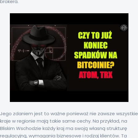
brokera.
Jego zdaniem jest to ważne ponieważ nie zawsze wszystkie
kraje w regionie mają takie same cechy. Na przykład, na
Bliskim Wschodzie każdy kraj ma swoją własną strukturę
regulacyjną, wymagania biznesowe i rodzaj klientów. Ta