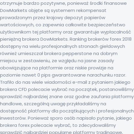
otrzymuje bardzo pozytywne, ponieważ środki finansowe
DowMarkets objęte są systemem rekompensat
prowadzonym przez krajowy depozyt papierów
wartościowych, co zapewnia całkowite bezpieczeństwo
użytkownikom tej platformy oraz gwarantuje wypłacalność
pieniężną brokera DowMarkets. Ranking brokerów forex 2018
dostępny na wielu profesjonalnych stronach giełdowych
również umieszczał brokera pepperstone na dobrym
miejscu w zestawieniu, ze względu na jasne zasady
obowiązujące na platformie oraz niskie prowizje na
poziomie nawet 0 pips gwarantowane narachunku razor.
Trafiło do nas wiele wiadomości e-mail z pytaniem jakiego
brokera CFD polecacie wybrać na początek, postanowiliśmy
sprawdzić najbardziej znane oraz godne zaufania platformy
handlowe, szczególną uwagę przykładaliśmy na
dostępność platformy dla początkujących i profesjonalnych
inwestorów. Ponieważ sporo osób napisało pytanie, jakiego
brokera forex polecacie wybrać, to zdecydowaliśmy
sprawdzić najbardziej popularne platformy tradingowe,