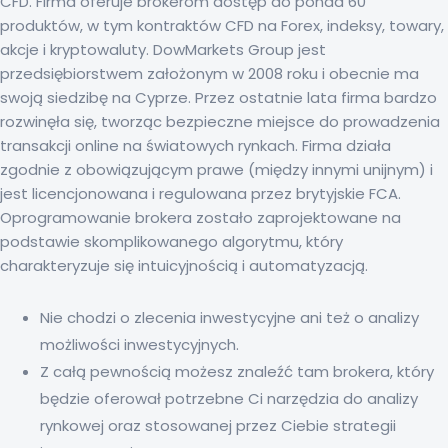
CFD. Firma oferuje brokerom dostęp do ponad 60
produktów, w tym kontraktów CFD na Forex, indeksy, towary,
akcje i kryptowaluty. DowMarkets Group jest
przedsiębiorstwem założonym w 2008 roku i obecnie ma
swoją siedzibę na Cyprze. Przez ostatnie lata firma bardzo
rozwinęła się, tworząc bezpieczne miejsce do prowadzenia
transakcji online na światowych rynkach. Firma działa
zgodnie z obowiązującym prawe (między innymi unijnym) i
jest licencjonowana i regulowana przez brytyjskie FCA.
Oprogramowanie brokera zostało zaprojektowane na
podstawie skomplikowanego algorytmu, który
charakteryzuje się intuicyjnością i automatyzacją.
Nie chodzi o zlecenia inwestycyjne ani też o analizy
możliwości inwestycyjnych.
Z całą pewnością możesz znaleźć tam brokera, który
będzie oferował potrzebne Ci narzędzia do analizy
rynkowej oraz stosowanej przez Ciebie strategii