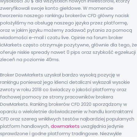
wysokości 30 $ dla wszystkich nowych inwestorów, którzy
zweryfikowali swoje konto giełdowe. W momencie
tworzenia naszego rankingu brokerów CFD główny nacisk
położyliśmy na obsługę naszego języka przez platformę,
oraz w jakim języku możemy zadawać pytania za pomocą
wiadomości e-mail i czatu live. Opinie na forum broker
icMarkets często otrzymuje pozytywne, głównie dla tego, że
oferuje niskie spready nawet 0 pips oraz szybkość egzekucji
zleceń na poziomie 40ms.
Broker DowMarkets uzyskał bardzo wysoką pozycję w
rankingu ponieważ jego klienci detaliczni wykazali wysokie
zwroty w roku 2018 co świadczy o jakości platformy oraz
fachowej pomocy ze strony pracowników brokera
DowMarkets. Ranking brokerów CFD 2020 sporządzony w
oparciu o wieloletnie doświadczenie w handlu kontraktami
CFD oraz szereg wnikliwych testów najbardziej popularnych
platform handlowych,
dowmarkets
uwzględnia jedynie
sprawdzone i godne platformy tradingowe. Niezwykle