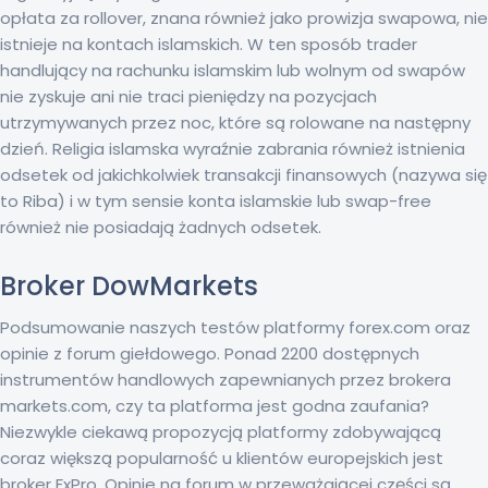
opłata za rollover, znana również jako prowizja swapowa, nie
istnieje na kontach islamskich. W ten sposób trader
handlujący na rachunku islamskim lub wolnym od swapów
nie zyskuje ani nie traci pieniędzy na pozycjach
utrzymywanych przez noc, które są rolowane na następny
dzień. Religia islamska wyraźnie zabrania również istnienia
odsetek od jakichkolwiek transakcji finansowych (nazywa się
to Riba) i w tym sensie konta islamskie lub swap-free
również nie posiadają żadnych odsetek.
Broker DowMarkets
Podsumowanie naszych testów platformy forex.com oraz
opinie z forum giełdowego. Ponad 2200 dostępnych
instrumentów handlowych zapewnianych przez brokera
markets.com, czy ta platforma jest godna zaufania?
Niezwykle ciekawą propozycją platformy zdobywającą
coraz większą popularność u klientów europejskich jest
broker FxPro. Opinie na forum w przeważającej części są