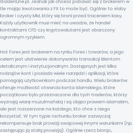
GoldenLine.pl. Jednak jak chcesz pobawić się z brokerem w
tle mając kwotowania z FX to może być. Ogólnie to słaby
broker i czysty MM, który się broni przed traceniem kasy.
Każdy użytkownik musi mieć na uwadze, że handel
kontraktami CFD czy kryptowalutami jest obarczony
ogromnym ryzykiem.
Hot Forex jest brokerem na rynku Forex i towarów, a jego
celem jest ułatwienie dokonywania transakcji klientom
detalicznym i instytucjonalnym. Dostępnych jest kilka
rodzajów kont i posiada wiele narzędzi i aplikacji, które
pomagają użytkownikom podczas handlu. Wielu brokerów
oferuje możliwość otwarcia konta islamskiego, które
początkowo było przeznaczone dla tych traderów, którzy
wyznają wiarę muzułmańską i są objęci prawem islamskim,
ale jest rozszerzone na każdego, kto chce z niego
korzystać. W tym typie rachunku broker zazwyczaj
rekompensuje brak prowizji swapowej innymi warunkami (np.
zastępując ją stałą prowizją). Ogólnie rzecz biorąc,