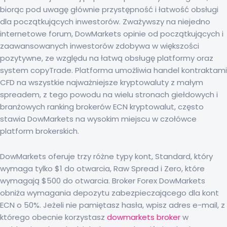
biorąc pod uwagę głównie przystępność i łatwość obsługi
dla początkujących inwestorów. Zważywszy na niejedno
internetowe forum, DowMarkets opinie od początkujących i
zaawansowanych inwestorów zdobywa w większości
pozytywne, ze względu na łatwą obsługę platformy oraz
system copyTrade. Platforma umożliwia handel kontraktami
CFD na wszystkie najważniejsze kryptowaluty z małym
spreadem, z tego powodu na wielu stronach giełdowych i
branżowych ranking brokerów ECN kryptowalut, często
stawia DowMarkets na wysokim miejscu w czołówce
platform brokerskich.
DowMarkets oferuje trzy różne typy kont, Standard, który
wymaga tylko $1 do otwarcia, Raw Spread i Zero, które
wymagają $500 do otwarcia. Broker Forex DowMarkets
obniża wymagania depozytu zabezpieczającego dla kont
ECN o 50%. Jeżeli nie pamiętasz hasła, wpisz adres e-mail, z
którego obecnie korzystasz
dowmarkets broker
w