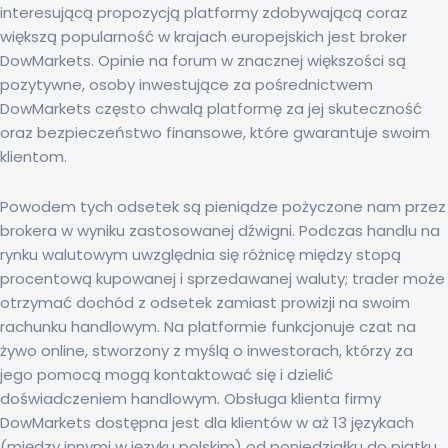
interesującą propozycją platformy zdobywającą coraz
większą popularność w krajach europejskich jest broker
DowMarkets. Opinie na forum w znacznej większości są
pozytywne, osoby inwestujące za pośrednictwem
DowMarkets często chwalą platformę za jej skuteczność
oraz bezpieczeństwo finansowe, które gwarantuje swoim
klientom.
Powodem tych odsetek są pieniądze pożyczone nam przez
brokera w wyniku zastosowanej dźwigni. Podczas handlu na
rynku walutowym uwzględnia się różnicę między stopą
procentową kupowanej i sprzedawanej waluty; trader może
otrzymać dochód z odsetek zamiast prowizji na swoim
rachunku handlowym. Na platformie funkcjonuje czat na
żywo online, stworzony z myślą o inwestorach, którzy za
jego pomocą mogą kontaktować się i dzielić
doświadczeniem handlowym. Obsługa klienta firmy
DowMarkets dostępna jest dla klientów w aż 13 językach
(między innymi w języku polskim) od poniedziałku do piątku