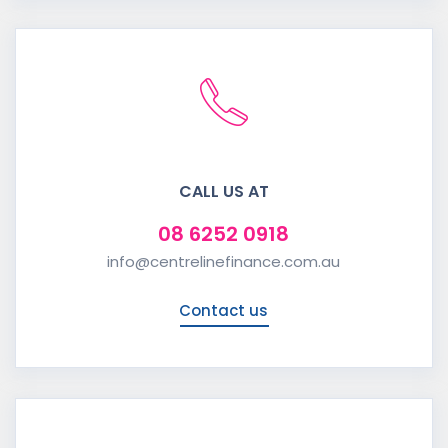
CALL US AT
08 6252 0918
info@centrelinefinance.com.au
Contact us