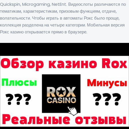
Quickspin, Microgaming, NetEnt. Видеослоты различаются по
тематикам, характеристикам, призовым функциям, отдаче,
волатильности. Чтобы играть в автоматы Рокс было проще,
коллекция разделена на четыре категории. Мобильная версия
Рокс казино открывается прямо в браузере.