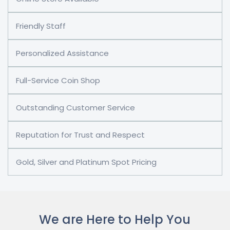
Friendly Staff
Personalized Assistance
Full-Service Coin Shop
Outstanding Customer Service
Reputation for Trust and Respect
Gold, Silver and Platinum Spot Pricing
We are Here to Help You