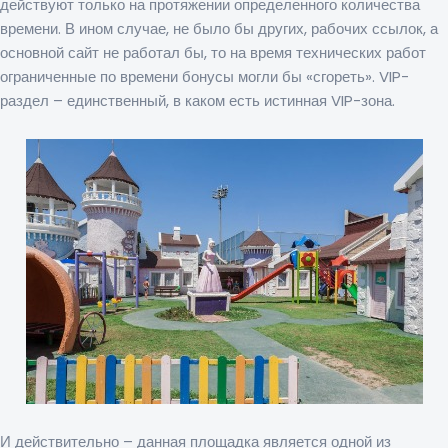
действуют только на протяжении определенного количества
времени. В ином случае, не было бы других, рабочих ссылок, а
основной сайт не работал бы, то на время технических работ
ограниченные по времени бонусы могли бы «сгореть». VIP-
раздел – единственный, в каком есть истинная VIP-зона.
И действительно – данная площадка является одной из