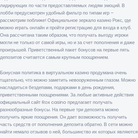
лидирующих по части предоставляемых людям эмоций. В
лобби предусмотрен удобный фильтр по типам игр –
рассмотрим поближе! Официальное зеркало казино Рокс, где
можно играть онлайн и пройти регистрацию для входа в клуб.
Она рассчитана таким образом, что получать выгоду игроки
могли не только от самой игры, но и за счет пополнения и даже
проигрышей. Приветственный пакет бонусов на первые пять
депозитов считается самым крупным поощрением.
Бонусная политика в виртуальном казино продумана очень
тщательно, что можно заметить невооруженным глазом. Можно
насладиться бездепами, подарками в день рождения,
приветственными поощрениями. За любые активные действия
официальный сайт Rox casino предлагает получать
разнообразные бонусы. На первые три депозита можно
получить яркие поощрения. Он дает возможность получить
часть средств от пополнения депозита обратно. В сети можно
найти немало отзывов о ней, большинство их которых являются