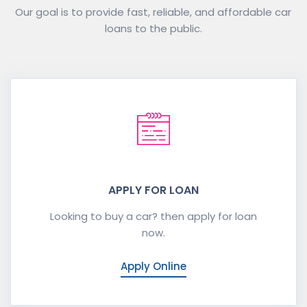
Our goal is to provide fast, reliable, and affordable car
loans to the public.
APPLY FOR LOAN
Looking to buy a car? then apply for loan
now.
Apply Online