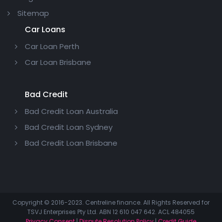
Sitemap
Car Loans
Car Loan Perth
Car Loan Brisbane
Bad Credit
Bad Credit Loan Australia
Bad Credit Loan Sydney
Bad Credit Loan Brisbane
Copyright © 2016-2023. Centreline finance. All Rights Reserved for
TSVJ Enterprises Pty Ltd. ABN 12 610 047 642. ACL 484055
Privacy Consent
|
Dispute Resolution Policy
|
Credit Guide