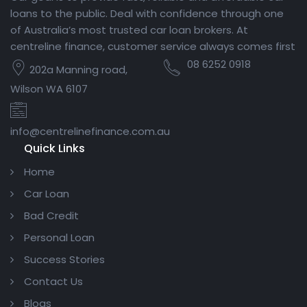
loans to the public. Deal with confidence through one
of Australia’s most trusted car loan brokers. At
centreline finance, customer service always comes first
08 6252 0918
202a Manning road,
Wilson WA 6107
info@centrelinefinance.com.au
Quick Links
Home
Car Loan
Bad Credit
Personal Loan
Success Stories
Contact Us
Blogs