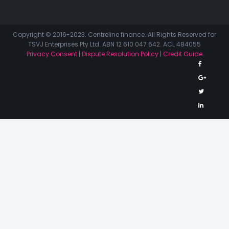
Copyright © 2016-2023. Centreline finance. All Rights Reserved for
TSVJ Enterprises Pty Ltd. ABN 12 610 047 642. ACL 484055
Privacy Consent
|
Dispute Resolution Policy
|
Credit Guide